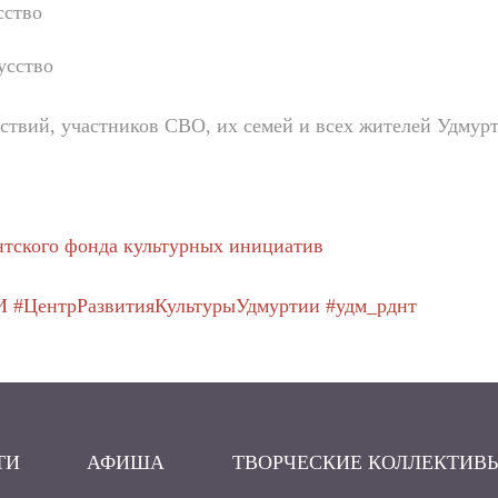
Отправить
сство
усство
ствий, участников СВО, их семей и всех жителей Удмур
нтского фонда культурных инициатив
И
#ЦентрРазвитияКультурыУдмуртии
#удм_рднт
ТИ
АФИША
ТВОРЧЕСКИЕ КОЛЛЕКТИВ