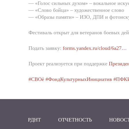
— «Голос сильных духом» – вокальное иску
— «Слово бойца» – художественное слово
— «Образы памяти» – ИЗО, ДПИ и фотоиск
Фестиваль открыт для ветеранов боевых дей
Подать заявку:
forms.yandex.ru/cloud/6a27…
Проект реализуется при поддержке
Президе
#СВОё
#ФондКультурныхИнициатив
#ПФК
РДНТ
ОТЧЕТНОСТЬ
НОВОС