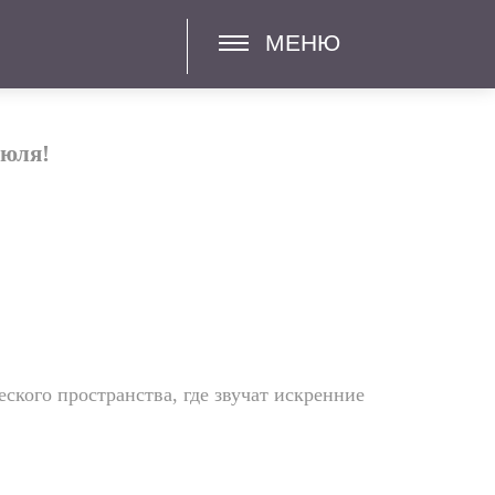
МЕНЮ
июля!
еского пространства, где звучат искренние