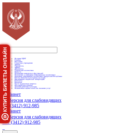
История РДНТ
Главная
Выставки
Структура учреждения
Аренда
Учредитель
Афиша
Документы
Творческие коллективы
Новости
Положения конкурсов и фестивалей
Положение о «народных (образцовых)» коллективах
Народные (образцовые) коллективы Удмуртской Республики
Реестр объектов культурного наследия
Инклюзивная творческая лаборатория
Контакты
Вакансии
Часто задаваемые вопросы
Методическая копилка
Земский работник культуры
Независимая оценка качества оказания услуг
Кабинет
Версия для слабовидящих
+7 (3412) 912-985
Кабинет
Версия для слабовидящих
+7 (3412) 912-985