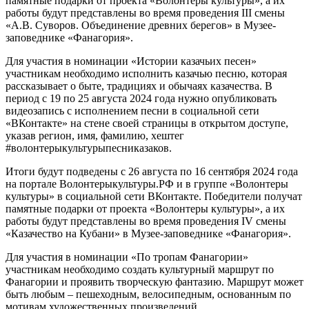
памятные подарки от проекта «Волонтеры культуры», а их
работы будут представлены во время проведения III смены
«А.В. Суворов. Объединение древних берегов» в Музее-
заповеднике «Фанагория».
Для участия в номинации «Истории казачьих песен»
участникам необходимо исполнить казачью песню, которая
рассказывает о быте, традициях и обычаях казачества. В
период с 19 по 25 августа 2024 года нужно опубликовать
видеозапись с исполнением песни в социальной сети
«ВКонтакте» на стене своей страницы в открытом доступе,
указав регион, имя, фамилию, хештег
#волонтерыкультурыпесниказаков.
Итоги будут подведены с 26 августа по 16 сентября 2024 года
на портале Волонтерыкультуры.РФ и в группе «Волонтеры
культуры» в социальной сети ВКонтакте. Победители получат
памятные подарки от проекта «Волонтеры культуры», а их
работы будут представлены во время проведения IV смены
«Казачество на Кубани» в Музее-заповеднике «Фанагория».
Для участия в номинации «По тропам Фанагории»
участникам необходимо создать культурный маршрут по
Фанагории и проявить творческую фантазию. Маршрут может
быть любым – пешеходным, велосипедным, основанным по
мотивам художественных произведений.