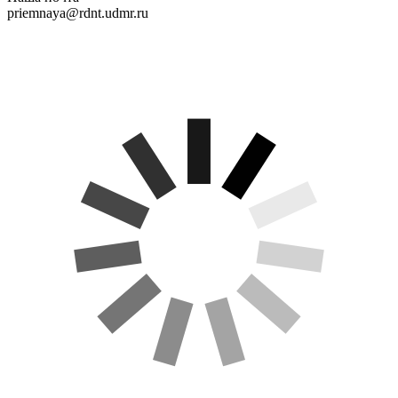
priemnaya@rdnt.udmr.ru