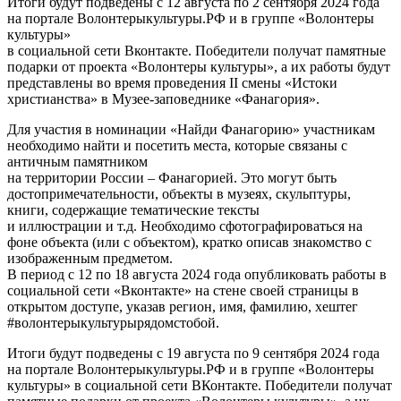
Итоги будут подведены с 12 августа по 2 сентября 2024 года
на портале Волонтерыкультуры.РФ и в группе «Волонтеры
культуры»
в социальной сети Вконтакте. Победители получат памятные
подарки от проекта «Волонтеры культуры», а их работы будут
представлены во время проведения II смены «Истоки
христианства» в Музее-заповеднике «Фанагория».
Для участия в номинации «Найди Фанагорию» участникам
необходимо найти и посетить места, которые связаны с
античным памятником
на территории России – Фанагорией. Это могут быть
достопримечательности, объекты в музеях, скульптуры,
книги, содержащие тематические тексты
и иллюстрации и т.д. Необходимо сфотографироваться на
фоне объекта (или с объектом), кратко описав знакомство с
изображенным предметом.
В период с 12 по 18 августа 2024 года опубликовать работы в
социальной сети «Вконтакте» на стене своей страницы в
открытом доступе, указав регион, имя, фамилию, хештег
#волонтерыкультурырядомстобой.
Итоги будут подведены с 19 августа по 9 сентября 2024 года
на портале Волонтерыкультуры.РФ и в группе «Волонтеры
культуры» в социальной сети ВКонтакте. Победители получат