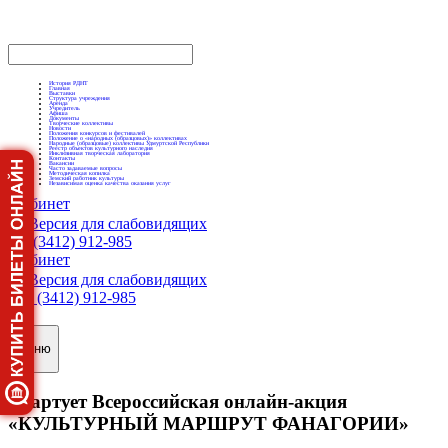
История РДНТ
Главная
Выставки
Структура учреждения
Аренда
Учредитель
Афиша
Документы
Творческие коллективы
Новости
Положения конкурсов и фестивалей
Положение о «народных (образцовых)» коллективах
Народные (образцовые) коллективы Удмуртской Республики
Реестр объектов культурного наследия
Инклюзивная творческая лаборатория
Контакты
Вакансии
Часто задаваемые вопросы
Методическая копилка
Земский работник культуры
Независимая оценка качества оказания услуг
Кабинет
Версия для слабовидящих
+7 (3412) 912-985
Кабинет
Версия для слабовидящих
+7 (3412) 912-985
Меню
Стартует Всероссийская онлайн-акция
«КУЛЬТУРНЫЙ МАРШРУТ ФАНАГОРИИ»