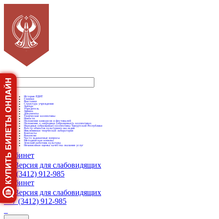
История РДНТ
Главная
Выставки
Структура учреждения
Аренда
Учредитель
Афиша
Документы
Творческие коллективы
Новости
Положения конкурсов и фестивалей
Положение о «народных (образцовых)» коллективах
Народные (образцовые) коллективы Удмуртской Республики
Реестр объектов культурного наследия
Инклюзивная творческая лаборатория
Контакты
Вакансии
Часто задаваемые вопросы
Методическая копилка
Земский работник культуры
Независимая оценка качества оказания услуг
Кабинет
Версия для слабовидящих
+7 (3412) 912-985
Кабинет
Версия для слабовидящих
+7 (3412) 912-985