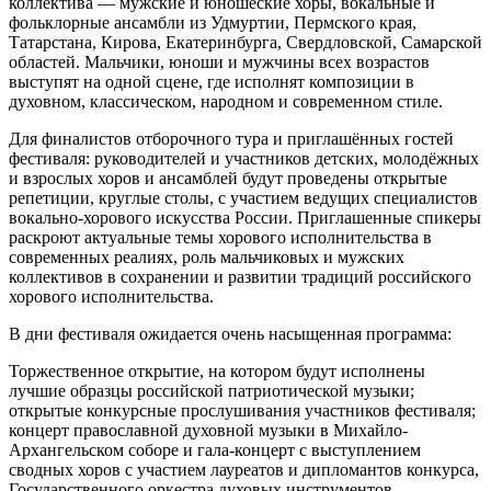
коллектива — мужские и юношеские хоры, вокальные и
фольклорные ансамбли из Удмуртии, Пермского края,
Татарстана, Кирова, Екатеринбурга, Свердловской, Самарской
областей. Мальчики, юноши и мужчины всех возрастов
выступят на одной сцене, где исполнят композиции в
духовном, классическом, народном и современном стиле.
Для финалистов отборочного тура и приглашённых гостей
фестиваля: руководителей и участников детских, молодёжных
и взрослых хоров и ансамблей будут проведены открытые
репетиции, круглые столы, с участием ведущих специалистов
вокально-хорового искусства России. Приглашенные спикеры
раскроют актуальные темы хорового исполнительства в
современных реалиях, роль мальчиковых и мужских
коллективов в сохранении и развитии традиций российского
хорового исполнительства.
В дни фестиваля ожидается очень насыщенная программа:
Торжественное открытие, на котором будут исполнены
лучшие образцы российской патриотической музыки;
открытые конкурсные прослушивания участников фестиваля;
концерт православной духовной музыки в Михайло-
Архангельском соборе и гала-концерт с выступлением
сводных хоров с участием лауреатов и дипломантов конкурса,
Государственного оркестра духовых инструментов