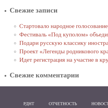
Свежие записи
Стартовало народное голосовани
Фестиваль «Под куполом» объедин
Подари русскую классику иност
Проект «Легенды родникового кр
Идет регистрация на участие в к
Свежие комментарии
РДНТ
ОТЧЕТНОСТЬ
НОВОС