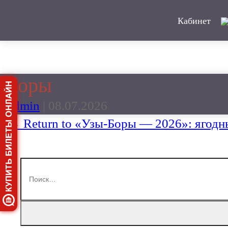
Кабинет
боры
admin
|
08.07.2026
←
Return to «Узы‑Боры — 2026»: ягодн
‹