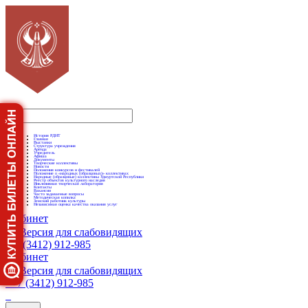
История РДНТ
Главная
Выставки
Структура учреждения
Аренда
Учредитель
Афиша
Документы
Творческие коллективы
Новости
Положения конкурсов и фестивалей
Положение о «народных (образцовых)» коллективах
Народные (образцовые) коллективы Удмуртской Республики
Реестр объектов культурного наследия
Инклюзивная творческая лаборатория
Контакты
Вакансии
Часто задаваемые вопросы
Методическая копилка
Земский работник культуры
Независимая оценка качества оказания услуг
Кабинет
Версия для слабовидящих
+7 (3412) 912-985
Кабинет
Версия для слабовидящих
+7 (3412) 912-985